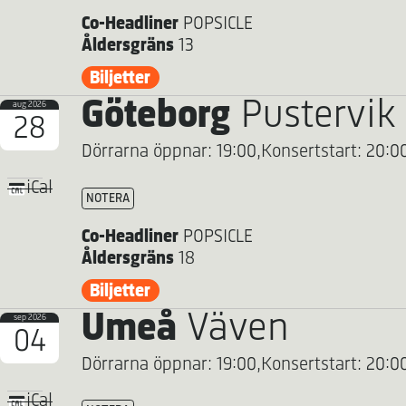
Co-Headliner
POPSICLE
Åldersgräns
13
Biljetter
Göteborg
Pustervik
aug 2026
28
Dörrarna öppnar: 19:00,
Konsertstart: 20:0
iCal
NOTERA
Co-Headliner
POPSICLE
Åldersgräns
18
Biljetter
Umeå
Väven
sep 2026
04
Dörrarna öppnar: 19:00,
Konsertstart: 20:0
iCal