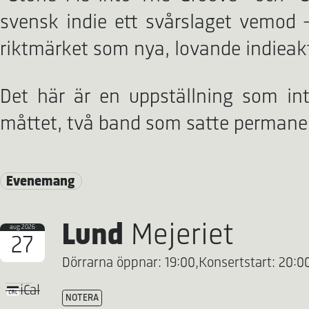
svensk indie ett svårslaget vemod 
riktmärket som nya, lovande indiea
Det här är en uppställning som int
måttet, två band som satte permane
Evenemang
Lund
Mejeriet
aug 2026
27
Dörrarna öppnar: 19:00,
Konsertstart: 20:0
iCal
NOTERA