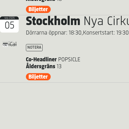
Biljetter
Stockholm
Nya Cirk
sep 2026
05
Dörrarna öppnar: 18:30,
Konsertstart: 19:30
iCal
NOTERA
Co-Headliner
POPSICLE
Åldersgräns
13
Biljetter