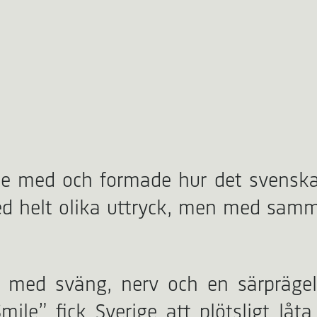
e med och formade hur det svenska 
d helt olika uttryck, men med samm
 med sväng, nerv och en särprägel
le” fick Sverige att plötsligt låta