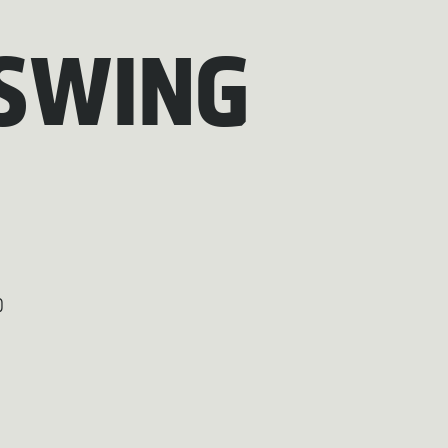
 SWING
0