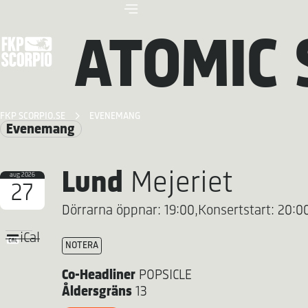
ATOMIC
FKP SCORPIO.SE
EVENEMANG
Evenemang
Lund
Mejeriet
aug 2026
27
Dörrarna öppnar: 19:00,
Konsertstart: 20:0
iCal
NOTERA
Co-Headliner
POPSICLE
Åldersgräns
13