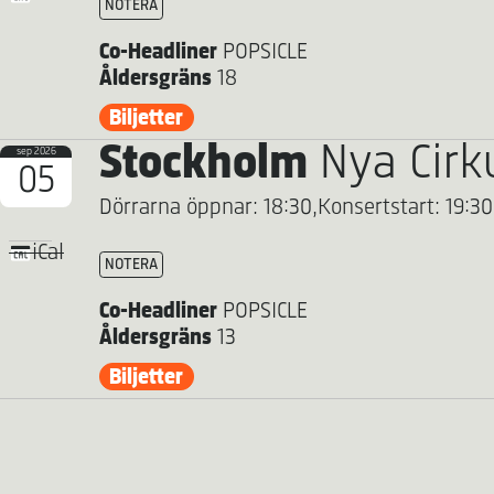
NOTERA
Co-Headliner
POPSICLE
Åldersgräns
18
Biljetter
Stockholm
Nya Cirk
sep 2026
05
Dörrarna öppnar: 18:30,
Konsertstart: 19:30
iCal
NOTERA
Co-Headliner
POPSICLE
Åldersgräns
13
Biljetter