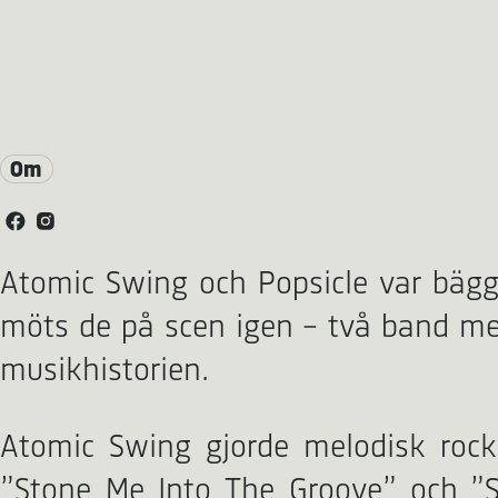
Om
Atomic Swing och Popsicle var bägg
möts de på scen igen – två band me
musikhistorien.
Atomic Swing gjorde melodisk rock
”Stone Me Into The Groove” och ”Smi