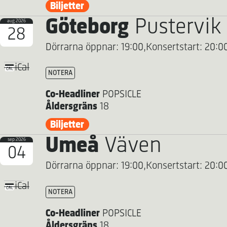
Biljetter
Göteborg
Pustervik
aug 2026
28
Dörrarna öppnar: 19:00,
Konsertstart: 20:0
iCal
NOTERA
Co-Headliner
POPSICLE
Åldersgräns
18
Biljetter
Umeå
Väven
sep 2026
04
Dörrarna öppnar: 19:00,
Konsertstart: 20:0
iCal
NOTERA
Co-Headliner
POPSICLE
Åldersgräns
18