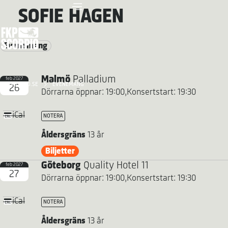
SOFIE HAGEN
Evenemang
Malmö
Palladium
feb 2027
FKP SCORPIO.SE
EVENEMANG
26
Dörrarna öppnar: 19:00,
Konsertstart: 19:30
iCal
NOTERA
Åldersgräns
13 år
Biljetter
Göteborg
Quality Hotel 11
feb 2027
27
Dörrarna öppnar: 19:00,
Konsertstart: 19:30
iCal
NOTERA
Åldersgräns
13 år