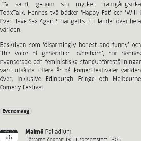
ITV samt genom sin mycket framgångsrika
TedxTalk. Hennes två böcker ‘Happy Fat’ och ‘Will I
Ever Have Sex Again?’ har getts ut i länder över hela
världen.
Beskriven som ‘disarmingly honest and funny’ och
‘the voice of generation overshare’, har hennes
nyanserade och feministiska standupföreställningar
varit utsålda i flera år på komedifestivaler världen
över, inklusive Edinburgh Fringe och Melbourne
Comedy Festival.
Evenemang
Malmö
Palladium
feb 2027
26
Dörrarna öppnar: 19:00,
Konsertstart: 19:30