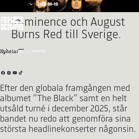
2026-06-10
Imminence och August
Burns Red till Sverige.
Nyheter
FKP SCORPIO.SE
NYHETER
Efter den globala framgången med
albumet ”The Black” samt en helt
utsåld turné i december 2025, står
bandet nu redo att genomföra sina
största headlinekonserter någonsin.