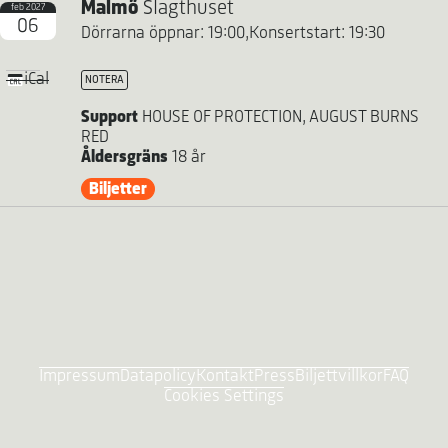
Malmö
Slagthuset
feb 2027
06
Dörrarna öppnar: 19:00,
Konsertstart: 19:30
iCal
NOTERA
Support
HOUSE OF PROTECTION, AUGUST BURNS
RED
Åldersgräns
18 år
Biljetter
Impressum
Datapolicy
Kontakt
Press
Biljettvillkor
FAQ
Cookies Settings